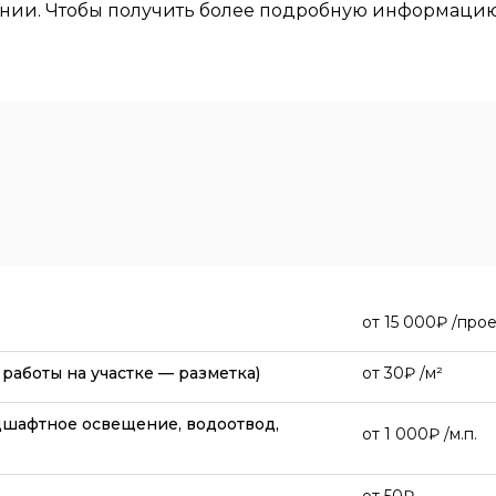
нии. Чтобы получить более подробную информацию 
от
15 000
/прое
работы на участке — разметка)
от
30
/м²
дшафтное освещение, водоотвод,
от
1 000
/м.п.