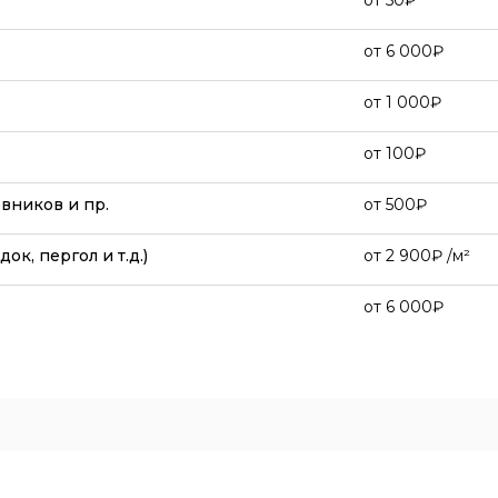
от
50
от
6 000
от
1 000
от
100
вников и пр.
от
500
к, пергол и т.д.)
от
2 900
/м²
от
6 000