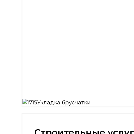
Мощение тротуарной плитки
Монтаж бордюра тротуарного
Дорожек из тротуарной плитки
Укладка брусчатки
Строительные услу