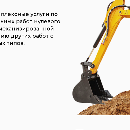
мплексные услуги по
ьных работ нулевого
 механизированной
нию других работ с
х типов.