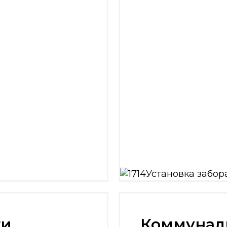
Установка забор
Установка забор
Установка врем
Забор из поликар
Установка забора
ги
Коммунал