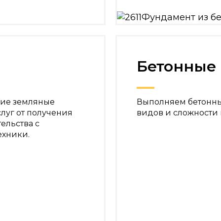
Бетонные
гие земляные
Выполняем бетонные
луг от получения
видов и сложности 
ельства с
ехники.
Подпорная стен
Лестницы и пан
евьев
Бетонные оголов
Бетонная отмост