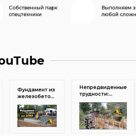
Собственный парк
Выполняем з
спецтехники
любой сложн
YouTube
Непредвиденные
Фундамент из
трудности:
железобетона
Подпорная
для вашего
стенка в
дома:
Вакселово Лен
Надежность и
область, когда
Прочность
опыт имеет
значение.