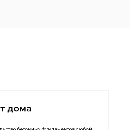
серия
т дома
льство бетонных фундаментов любой