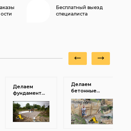
аказы
Бесплатный выезд
ости
специалиста
Делаем
Делаем
бетонные
фундамент
оголовки для
для дома.
заезда в Тосно
Дренаж под
Ленинградская
фундаментом.
область.
Мшинское
Благоустройство
Лен Область 1
участка в Спб