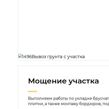
Отсыпка дачных участков
Отмостка бетонная вокруг дома
Колодец монтаж
Рытье траншей и котлованов
Уплотнение грунта
Работы по разработке грунта
Вывоз грунта с участка
Мощение участка
Выполняем работы по укладке брусчат
плитки, а также монтажу бордюров, по