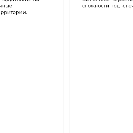
ичные
сложности под клю
ерритории.
Фундамент бетон
тории
Фундамент из б
ов