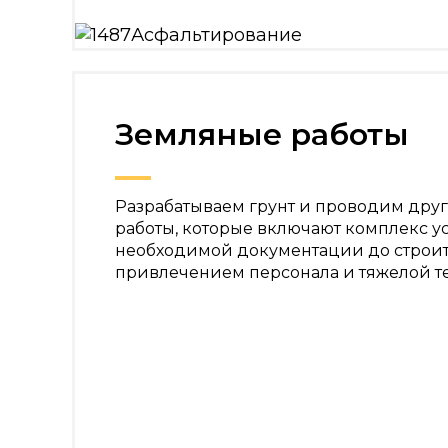
Асфальтирование
Земляные работы
Разрабатываем грунт и проводим дру
работы, которые включают комплекс ус
необходимой документации до строит
привлечением персонала и тяжелой т
Расчистка участка от пней и дер
Дренажные работы
Выравнивание участка