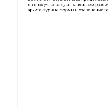
дачных участков, устанавливаем разл
архитектурные формы и озеленение т
Озеленение придомовой терри
Парковка
Экопарковка
Заезд на участок
Закрытая дренажная канава
Газоны
Строительство прудов и водоем
Покрытия из резиновой крошки
Ямочный ремонт
Благоустройство дачного участка