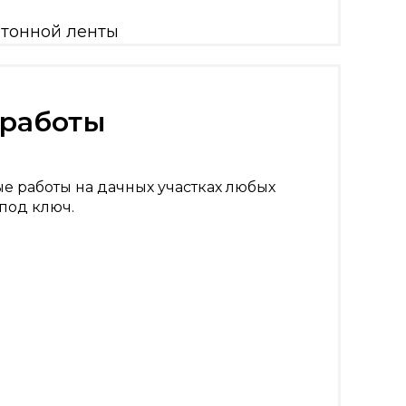
 работы
 работы на дачных участках любых
под ключ.
ка
дусы
ки заезда
ка дома