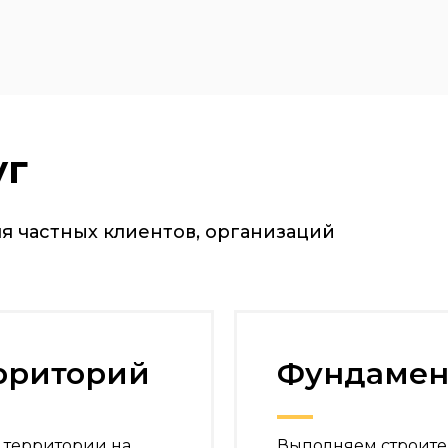
уг
я частных клиентов, организаций
ерриторий
Фундамен
 территории на
Выполняем строите