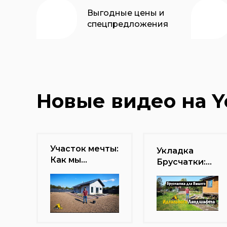
Выгодные цены и
спецпредложения
Новые видео на 
Участок мечты:
Укладка
Как мы
Брусчатки:
превратили
Создайте
беспорядок в
Свой Уголок
идеал.
Счастья.
Кукушкино
Завершенный
Ленинградская
проект в
область.