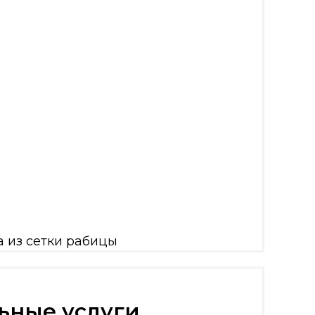
а из профнастила
а из евроштакетника
енных строительных ограждений
боната с установкой
 из сетки рабицы
ьные услуги